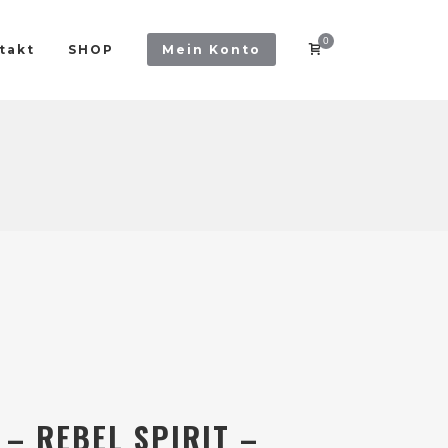
0
takt
SHOP
Mein Konto
 – REBEL SPIRIT –