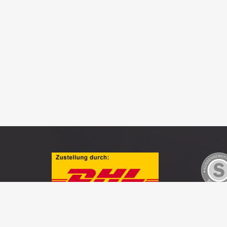
AGB’s
Zahlungsweisen
Versand
Widerruf
Daten