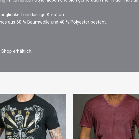
ng im „american Style“ lieben und sich gerne auch mal in der Individu
auglichkeit und lässige Kreation.
lches aus 60 % Baumwolle und 40 % Polyester besteht.
 Shop erhältlich.