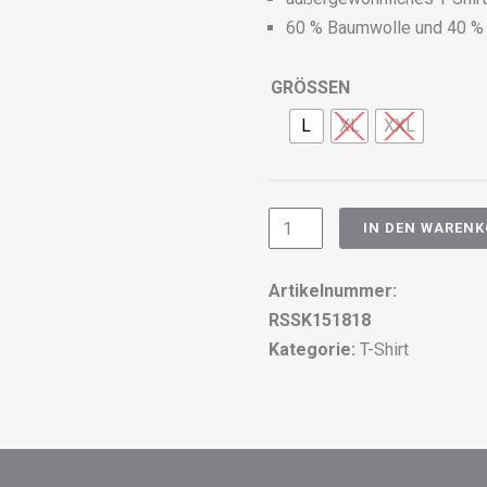
60 % Baumwolle und 40 %
GRÖSSEN
L
XL
XXL
Mens
IN DEN WAREN
T-
Shirt
Artikelnummer:
-
RSSK151818
Rebel
Kategorie:
T-Shirt
Spirit
-
RSSK151818
Menge