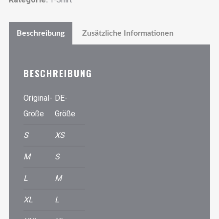
Beschreibung
Zusätzliche Informationen
BESCHREIBUNG
Original-
DE-
Größe
Größe
S
XS
M
S
L
M
XL
L