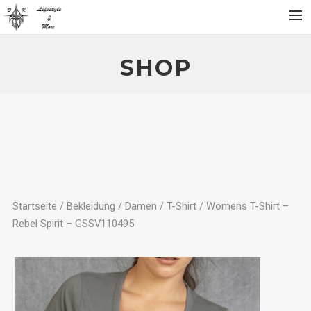
Home
SHOP
Über
Produktgalerie
Partner
Kontakt
SHOP
Mein Konto
Startseite
/
Bekleidung
/
Damen
/
T-Shirt
/ Womens T-Shirt –
Rebel Spirit – GSSV110495
Warenkorb