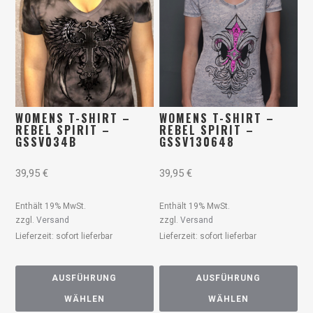
WOMENS T-SHIRT –
WOMENS T-SHIRT –
REBEL SPIRIT –
REBEL SPIRIT –
GSSV034B
GSSV130648
39,95
€
39,95
€
Enthält 19% MwSt.
Enthält 19% MwSt.
zzgl.
Versand
zzgl.
Versand
Lieferzeit: sofort lieferbar
Lieferzeit: sofort lieferbar
AUSFÜHRUNG
AUSFÜHRUNG
WÄHLEN
WÄHLEN