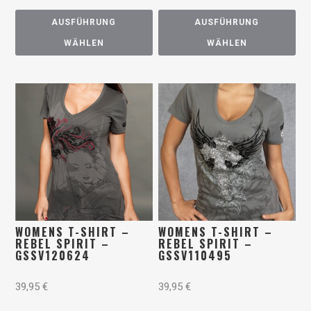
AUSFÜHRUNG
AUSFÜHRUNG
WÄHLEN
WÄHLEN
WOMENS T-SHIRT –
WOMENS T-SHIRT –
REBEL SPIRIT –
REBEL SPIRIT –
GSSV120624
GSSV110495
39,95
€
39,95
€