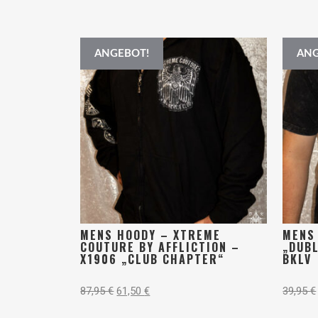
ANGEBOT!
ANG
MENS HOODY – XTREME
MENS 
COUTURE BY AFFLICTION –
„DUBL
X1906 „CLUB CHAPTER“
BKLV
87,95
€
61,50
€
39,95
€