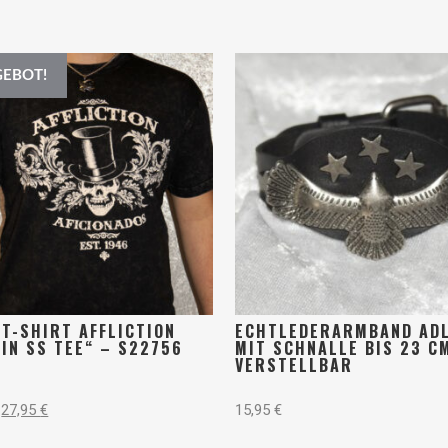
EBOT!
T-SHIRT AFFLICTION
ECHTLEDERARMBAND AD
IN SS TEE“ – S22756
MIT SCHNALLE BIS 23 C
VERSTELLBAR
27,95
€
15,95
€