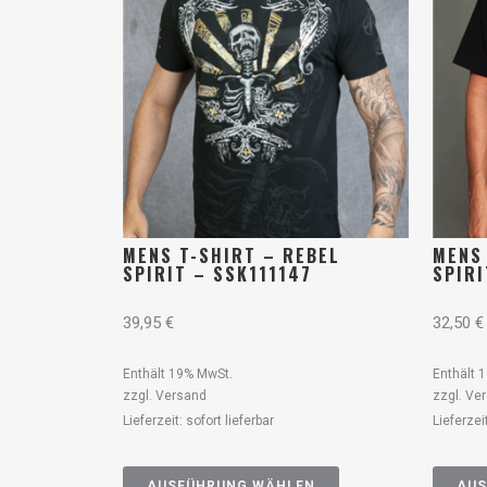
MENS T-SHIRT – REBEL
MENS
SPIRIT – SSK111147
SPIRI
39,95
€
32,50
€
Enthält 19% MwSt.
Enthält 
zzgl.
Versand
zzgl.
Ve
Lieferzeit: sofort lieferbar
Lieferzei
AUSFÜHRUNG WÄHLEN
AUS