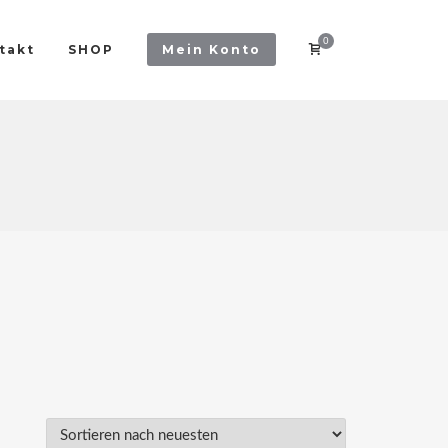
0
takt
SHOP
Mein Konto