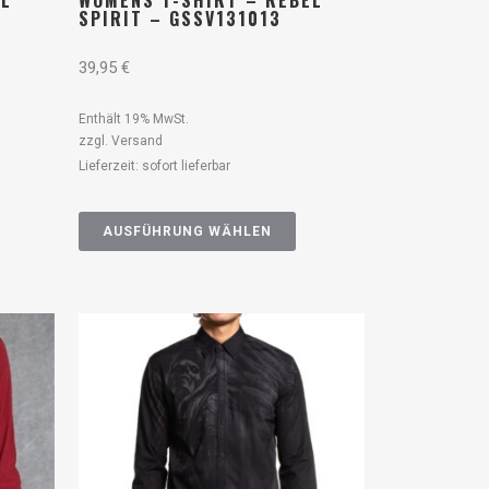
EL
WOMENS T-SHIRT – REBEL
SPIRIT – GSSV131013
39,95
€
Enthält 19% MwSt.
zzgl.
Versand
Lieferzeit: sofort lieferbar
AUSFÜHRUNG WÄHLEN