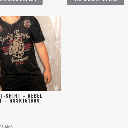
 T-SHIRT – REBEL
IT – RSSK151689
19% MwSt.