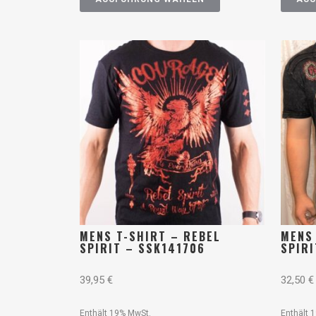
MENS T-SHIRT – REBEL
MENS
SPIRIT – SSK141706
SPIR
39,95
€
32,50
€
Enthält 19% MwSt.
Enthält 