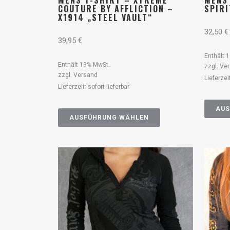
MENS T-SHIRT – XTREME
MENS
COUTURE BY AFFLICTION –
SPIR
X1914 „STEEL VAULT“
32,50
€
39,95
€
Enthält 
Enthält 19% MwSt.
zzgl.
Ve
zzgl.
Versand
Lieferzei
Lieferzeit: sofort lieferbar
AUS
AUSFÜHRUNG WÄHLEN