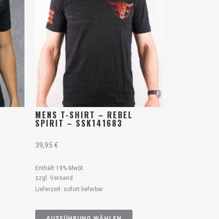
MENS T-SHIRT – REBEL
SPIRIT – SSK141683
39,95
€
Enthält 19% MwSt.
zzgl.
Versand
Lieferzeit: sofort lieferbar
AUSFÜHRUNG WÄHLEN