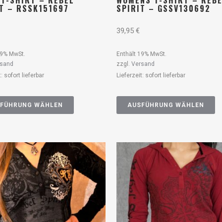
 T-SHIRT – REBEL
WOMENS T-SHIRT – REB
IT – RSSK151697
SPIRIT – GSSV130692
39,95
€
19% MwSt.
Enthält 19% MwSt.
rsand
zzgl.
Versand
t: sofort lieferbar
Lieferzeit: sofort lieferbar
FÜHRUNG WÄHLEN
AUSFÜHRUNG WÄHLEN