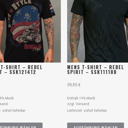
 T-SHIRT – REBEL
MENS T-SHIRT – REBEL
T – SSK121412
SPIRIT – SSK111180
39,95
€
19% MwSt.
Enthält 19% MwSt.
rsand
zzgl.
Versand
t: sofort lieferbar
Lieferzeit: sofort lieferbar
FÜHRUNG WÄHLEN
AUSFÜHRUNG WÄHLEN