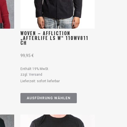
WOVEN – AFFLICTION
„AFTERLIFE LS W“ 110WV811
CH
99,95
€
Enthält 19% MwSt.
zzgl.
Versand
Lieferzeit: sofort lieferbar
AUSFÜHRUNG WÄHLEN