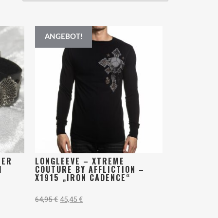
ANGEBOT!
LER
LONGLEEVE – XTREME
M
COUTURE BY AFFLICTION –
X1915 „IRON CADENCE“
64,95
€
45,45
€