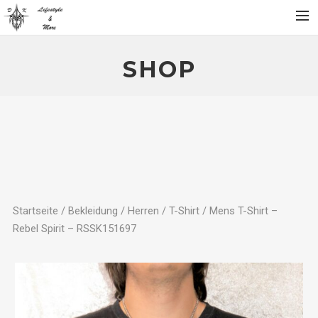
Home
SHOP
Über
Produktgalerie
Partner
Kontakt
SHOP
Mein Konto
Startseite
/
Bekleidung
/
Herren
/
T-Shirt
/ Mens T-Shirt –
Rebel Spirit – RSSK151697
Warenkorb