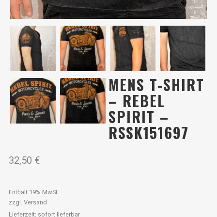
MENS T-SHIRT
– REBEL
SPIRIT –
RSSK151697
32,50
€
Enthält 19% MwSt.
zzgl.
Versand
Lieferzeit: sofort lieferbar