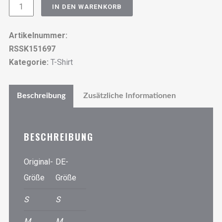
Mens
IN DEN WARENKORB
T-
Shirt
Artikelnummer:
-
RSSK151697
Rebel
Kategorie:
T-Shirt
Spirit
-
Beschreibung
Zusätzliche Informationen
RSSK151697
Menge
BESCHREIBUNG
Original-
DE-
Größe
Größe
S
S
M
M