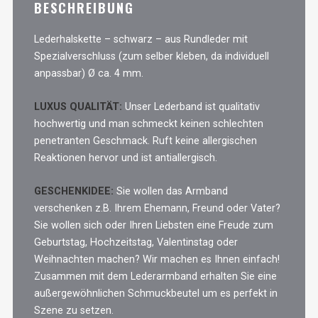
BESCHREIBUNG
Menge
Lederhalskette – schwarz – aus Rundleder mit
Spezialverschluss (zum selber kleben, da individuell
anpassbar) Ø ca. 4 mm.
LUXUS QUALITÄT:
Unser Lederband ist qualitativ
hochwertig und man schmeckt keinen schlechten
penetranten Geschmack. Ruft keine allergischen
Reaktionen hervor und ist antiallergisch.
GESCHENKIDEE:
Sie wollen das Armband
verschenken z.B. Ihrem Ehemann, Freund oder Vater?
Sie wollen sich oder Ihren Liebsten eine Freude zum
Geburtstag, Hochzeitstag, Valentinstag oder
Weihnachten machen? Wir machen es Ihnen einfach!
Zusammen mit dem Lederarmband erhalten Sie eine
außergewöhnlichen Schmuckbeutel um es perfekt in
Szene zu setzen.