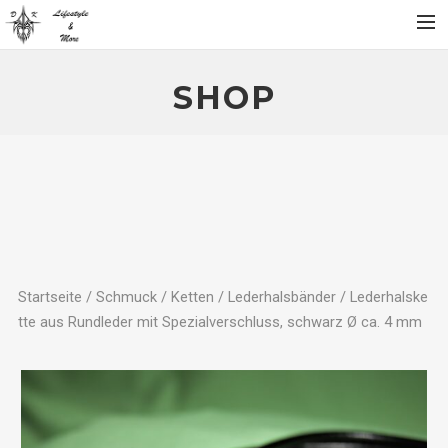
Home
SHOP
Über
Produktgalerie
Partner
Kontakt
SHOP
Mein Konto
Startseite
/
Schmuck
/
Ketten
/
Lederhalsbänder
/ Lederhalske
tte aus Rundleder mit Spezialverschluss, schwarz Ø ca. 4 mm
Warenkorb