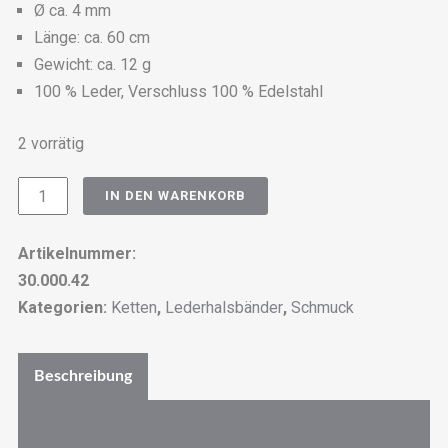
Ø ca. 4 mm
Länge: ca. 60 cm
Gewicht: ca. 12 g
100 % Leder, Verschluss 100 % Edelstahl
2 vorrätig
Lederhalskette
IN DEN WARENKORB
aus
Rundleder
Artikelnummer:
mit
30.000.42
Spezialverschluss,
Kategorien:
Ketten
,
Lederhalsbänder
,
Schmuck
schwarz
Ø
Beschreibung
ca.
4
mm