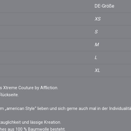
DE-Größe
Menge
XS
S
M
L
XL
 Xtreme Couture by Affliction.
 Rückseite.
m „american Style“ lieben und sich gerne auch mal in der Individualit
auglichkeit und lässige Kreation.
lches aus 100 % Baumwolle besteht.