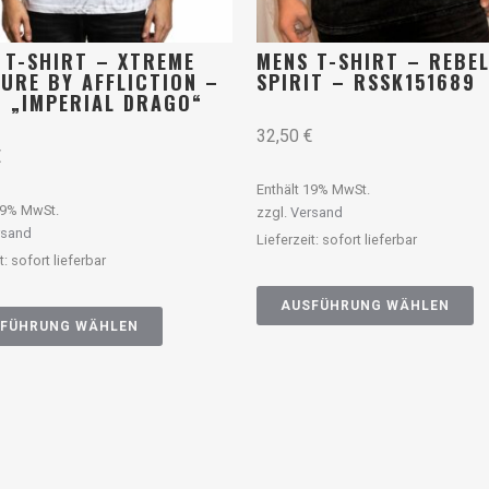
 T-SHIRT – XTREME
MENS T-SHIRT – REBE
URE BY AFFLICTION –
SPIRIT – RSSK151689
3 „IMPERIAL DRAGO“
32,50
€
€
Enthält 19% MwSt.
19% MwSt.
zzgl.
Versand
rsand
Lieferzeit: sofort lieferbar
t: sofort lieferbar
AUSFÜHRUNG WÄHLEN
FÜHRUNG WÄHLEN