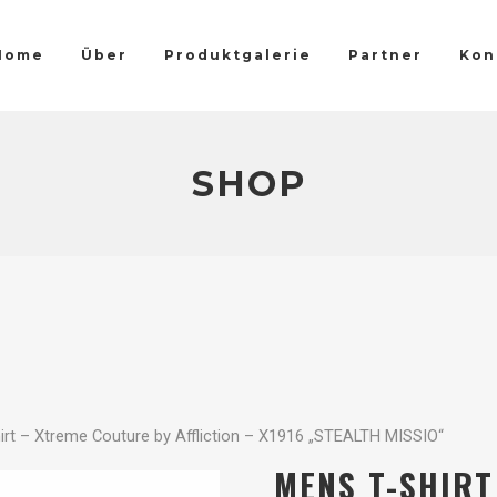
Home
Über
Produktgalerie
Partner
Kon
SHOP
rt – Xtreme Couture by Affliction – X1916 „STEALTH MISSIO“
MENS T-SHIRT