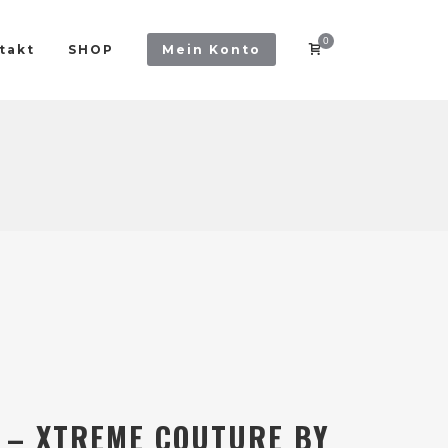
0
takt
SHOP
Mein Konto
 – XTREME COUTURE BY