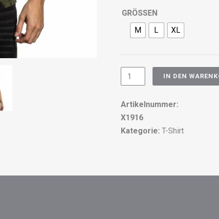
GRÖSSEN
M
L
XL
Mens
IN DEN WAREN
T-
Shirt
Artikelnummer:
-
X1916
Xtreme
Kategorie:
T-Shirt
Couture
by
Affliction
-
X1916
"STEALTH
MISSIO"