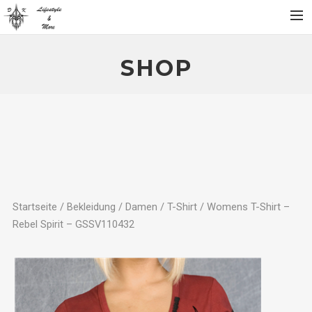
Home
SHOP
Über
Produktgalerie
Partner
Kontakt
SHOP
Mein Konto
Startseite
/
Bekleidung
/
Damen
/
T-Shirt
/ Womens T-Shirt –
Rebel Spirit – GSSV110432
Warenkorb