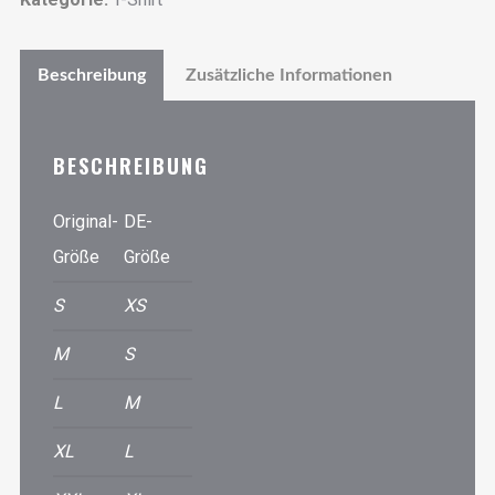
Beschreibung
Zusätzliche Informationen
BESCHREIBUNG
Original-
DE-
Größe
Größe
S
XS
M
S
L
M
XL
L