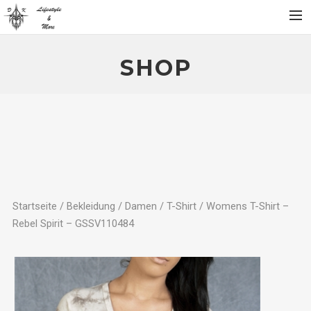
Home
SHOP
Über
Produktgalerie
Partner
Kontakt
SHOP
Mein Konto
Startseite
/
Bekleidung
/
Damen
/
T-Shirt
/ Womens T-Shirt –
Rebel Spirit – GSSV110484
Warenkorb