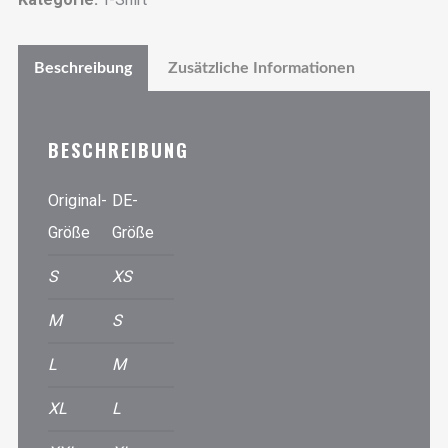
Beschreibung
Zusätzliche Informationen
BESCHREIBUNG
Original-
DE-
Größe
Größe
S
XS
M
S
L
M
XL
L